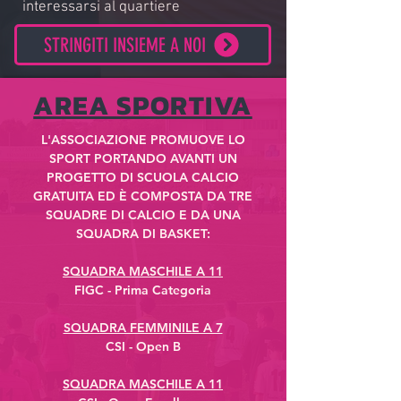
interessarsi al quartiere
STRINGITI INSIEME A NOI
AREA SPORTIVA
L'ASSOCIAZIONE PROMUOVE LO
SPORT PORTANDO AVANTI UN
PROGETTO DI SCUOLA CALCIO
GRATUITA ED È COMPOSTA DA TRE
SQUADRE DI CALCIO E DA UNA
SQUADRA DI BASKET:
SQUADRA MASCHILE A 11
FIGC - Prima Categoria​
SQUADRA FEMMINILE A 7
CSI - Open B
SQUADRA MASCHILE A 11