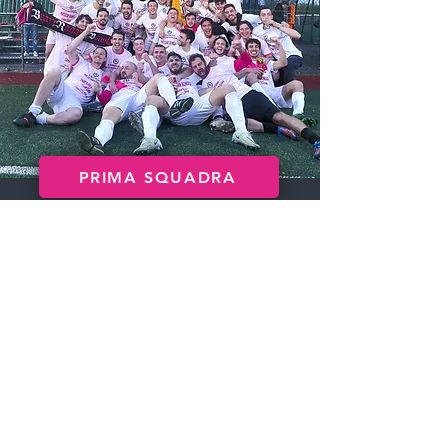
PRIMA SQUADRA
Dopo il debutto in FIGC nel
2019, in pochi anni il Partizan
vince 3° e 2° Categoria,
dimostrando che un calcio
diverso, senza mecenati né
grandi sponsor, può essere
anche
competitivo
e
vincente